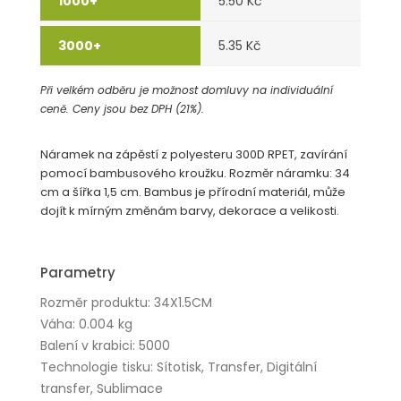
5.50 Kč
5.35 Kč
Při velkém odběru je možnost domluvy na individuální
ceně. Ceny jsou bez DPH (21%).
Náramek na zápěstí z polyesteru 300D RPET, zavírání
pomocí bambusového kroužku. Rozměr náramku: 34
cm a šířka 1,5 cm. Bambus je přírodní materiál, může
dojít k mírným změnám barvy, dekorace a velikosti.
Parametry
Rozměr produktu: 34X1.5CM
Váha: 0.004 kg
Balení v krabici: 5000
Technologie tisku: Sítotisk, Transfer, Digitální
transfer, Sublimace