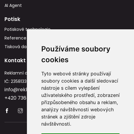
AI Agent
Potisk
Potiskové technologie
Reference
Tisková data
Používáme soubory
cookies
Kontakt
Reklamní dárky
Tyto webové stránky používají
soubory cookies a další sledovací
IČ: 23581336
nástroje s cílem vylepšení
info@reklamnidarky.cz
uživatelského prostředí, zobrazení
+420 736 787 715
přizpůsobeného obsahu a reklam,
analýzy návštěvnosti webových
stránek a zjištění zdroje
návštěvnosti.
Copyright © 2026 Reklamnidarky.cz