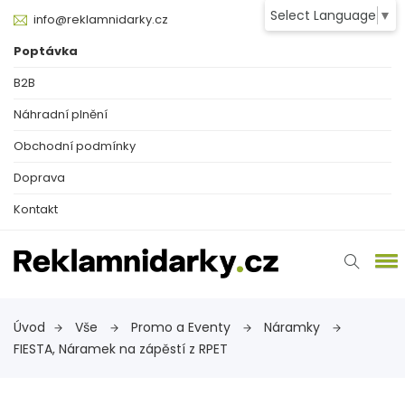
Select Language
▼
info@reklamnidarky.cz
Poptávka
B2B
Náhradní plnění
Obchodní podmínky
Doprava
Kontakt
Úvod
Vše
Promo a Eventy
Náramky
FIESTA, Náramek na zápěstí z RPET